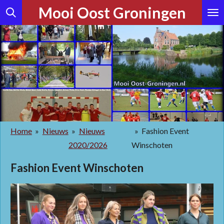
Mooi Oost Groningen
Ga
direct
naar
de
hoofdinhoud
Home
»
Nieuws
»
Nieuws
»
Fashion Event
2020/2026
Winschoten
Fashion Event Winschoten