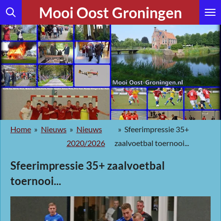
Mooi Oost Groningen
Ga
direct
naar
de
hoofdinhoud
Home
»
Nieuws
»
Nieuws
»
Sfeerimpressie 35+
2020/2026
zaalvoetbal toernooi...
Sfeerimpressie 35+ zaalvoetbal
toernooi...