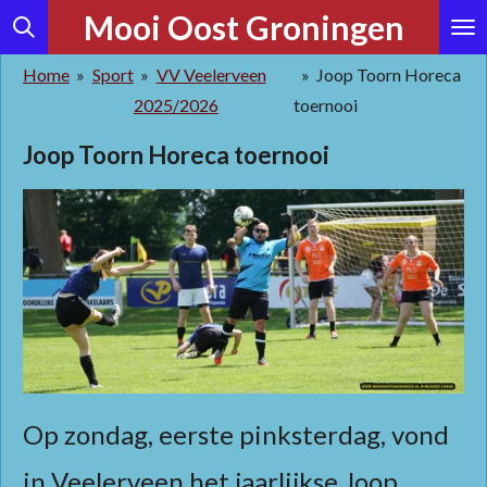
Mooi Oost Groningen
Ga
direct
Home
»
Sport
»
VV Veelerveen
»
Joop Toorn Horeca
naar
2025/2026
toernooi
de
hoofdinhoud
Joop Toorn Horeca toernooi
Op zondag, eerste pinksterdag, vond
in Veelerveen het jaarlijkse Joop