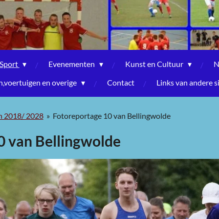
Sport
Evenementen
Kunst en Cultuur
N
voertuigen en overige
Contact
Links van andere s
n 2018/ 2028
»
Fotoreportage 10 van Bellingwolde
0 van Bellingwolde