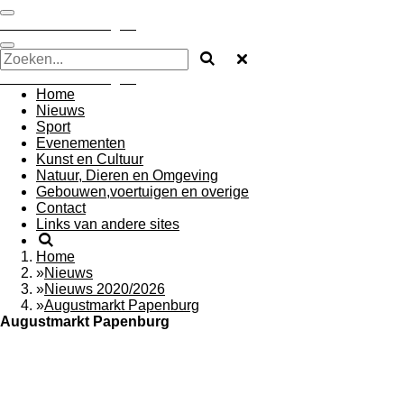
Ga
Mooi Oost Groningen
direct
naar
de
Mooi Oost Groningen
hoofdinhoud
Home
Nieuws
Sport
Evenementen
Kunst en Cultuur
Natuur, Dieren en Omgeving
Gebouwen,voertuigen en overige
Contact
Links van andere sites
Home
»
Nieuws
»
Nieuws 2020/2026
»
Augustmarkt Papenburg
Augustmarkt Papenburg